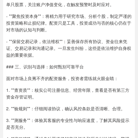
单只股票，关注账户净值变化，在触发预警时及时应对。
- **聚焦投资本身**：将精力用于研究市场、分析个股，制定严谨的
投资策略和止损纪律。配资只是工具，投资成功与否的核心仍在于
对市场的认知与判断。
- **保留交易记录，依法维权**：妥善保存所有协议、资金往来凭
证、交易记录和沟通记录。一旦发生纠纷，这些是依法维护自身权
益的重要依据。
### 三、识别与选择：如何甄别可靠平台
面对市场上良莠不齐的配资服务，投资者需练就火眼金睛：
1. **查资质**：核实公司注册信息、经营年限，查看是否有第三方
资金存管证明。
2. **验规则**：仔细阅读协议，确认风控条款是否清晰、合理。
3. **测服务**：体验其客服的专业性与响应速度，了解其风险提示
是否充分。