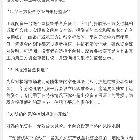
**1. 第三方资金存管与银行监管**
正规配资平台绝不直接经手客户资金。它们与持牌第三方支付机构
或银行合作，实现资金的独立存管。投资者的本金和配资本金存入
专用账户，由银行或第三方进行全程监管，平台无法单方面挪用。
每一笔资金的划转都需投资者授权，并留有清晰记录，确保资金流
向透明、可追溯。投资者在选择平台时，应首要核实其是否具备真
正的第三方资金存管协议，并查询相关银行的监管公示。
**2. 风险准备金制度**
为应对极端市场波动可能带来的穿仓风险（即亏损超过投资者保证
金），部分稳健的配资平台会设立风险准备金。这笔资金独立于运
营资金，专门用于在特殊情况下弥补超出投资者保证金的亏损，为
双方提供额外的缓冲垫，体现了平台的责任担当。
**3. 明确的风险控制规则与系统**
可靠的配资并非无限放大风险。平台会设定严格的风控规则：
- **预警线与平仓线**：当账户总资产跌至配资金额的一定比例（预