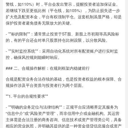
警线，如110%）时，平台会发出警示，提醒投资者追加保证金。
若继续下跌至更低比例（平仓线，如105%），为防止损失进一步
扩大危及配资本金，平台有权强制平仓。这套机制虽显严格，却是
保护投资者避免债务无限放大的关键。
- **标的限制**：通常禁止投资于ST股、新股上市初期等高风险标
的，有的平台还会对单只股票持仓比例设限，以分散风险。
- **实时监控系统**：采用自动化系统对所有配资账户进行实时监
控，确保风控规则能瞬时响应。
### 二、合规操作解析：在规则框架内稳健前行
合规是配资业务合法存续的基础，也是投资者权益的根本保障。合
规操作涉及平台资质与投资者行为两个层面。
**1. 平台的合规性要求**
- **明确的业务定位与法律结构**：正规平台应清晰界定其服务为
“信息中介”或“风险资产管理”，而非信用中介或金融机构。其运营
主体需是合法注册的商务咨询、信息技术或资产管理类公司，具备
相应的营业执照，并明确其提供的是一种资金借贷信息撮合或资产