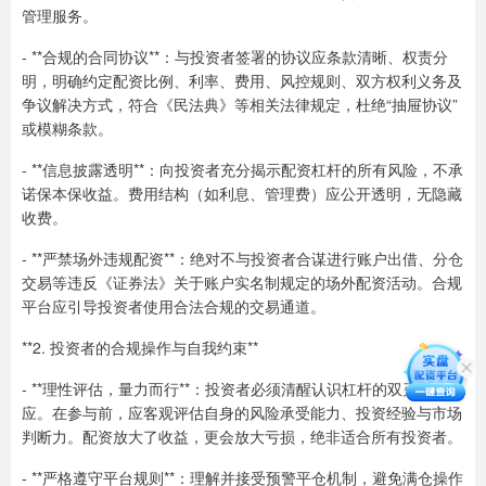
管理服务。
- **合规的合同协议**：与投资者签署的协议应条款清晰、权责分
明，明确约定配资比例、利率、费用、风控规则、双方权利义务及
争议解决方式，符合《民法典》等相关法律规定，杜绝“抽屉协议”
或模糊条款。
- **信息披露透明**：向投资者充分揭示配资杠杆的所有风险，不承
诺保本保收益。费用结构（如利息、管理费）应公开透明，无隐藏
收费。
- **严禁场外违规配资**：绝对不与投资者合谋进行账户出借、分仓
交易等违反《证券法》关于账户实名制规定的场外配资活动。合规
平台应引导投资者使用合法合规的交易通道。
**2. 投资者的合规操作与自我约束**
- **理性评估，量力而行**：投资者必须清醒认识杠杆的双刃剑效
应。在参与前，应客观评估自身的风险承受能力、投资经验与市场
判断力。配资放大了收益，更会放大亏损，绝非适合所有投资者。
- **严格遵守平台规则**：理解并接受预警平仓机制，避免满仓操作