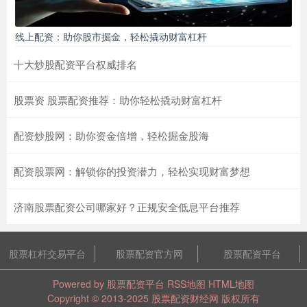
线上配资：助你股市掘金，轻松撬动财富杠杆
十大炒股配资平台权威排名
股票资 股票配资推荐：助你轻松撬动财富杠杆
配资炒股网：助你资金倍增，轻松掘金股海
配资股票网：解锁你的投资潜力，轻松实现财富梦想
济南股票配资公司哪家好？正规安全低息平台推荐
股票杠杆交易平台
股票配资官方网
股票配资平台
Powered by
股票配资平台
RSS地图
HTML地图
Copyright
© 2013-2025
股票配资财经网
版权所有