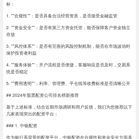
标：
1. **合规性**：是否具备合法经营资质，是否接受金融监管
2. **资金安全**：是否有第三方资金托管，能否保障客户资金独立
存放
3. **风控体系**：是否有完善的风险控制机制，能否在市场波动时
保护投资者利益
4. **服务体验**：开户流程是否便捷，客服响应是否及时，交易系
统是否稳定
5. **费用透明**：利率、管理费、平仓线等收费标准是否清晰公开
## 2024年股票配资公司排名榜新推荐
基于上述标准，结合近期市场调研和用户反馈，我们为您推荐以下
几家表现突出的配资平台：
### 1. 中银配资
作为银行系背景的配资平台，中银配资在合规性和资金安全方面具