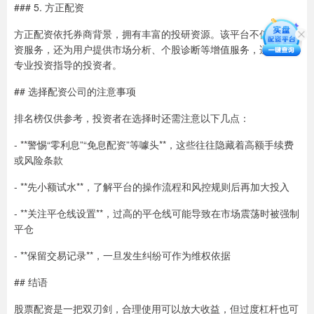
### 5. 方正配资
方正配资依托券商背景，拥有丰富的投研资源。该平台不仅提供配
资服务，还为用户提供市场分析、个股诊断等增值服务，适合需要
专业投资指导的投资者。
## 选择配资公司的注意事项
排名榜仅供参考，投资者在选择时还需注意以下几点：
- **警惕“零利息”“免息配资”等噱头**，这些往往隐藏着高额手续费
或风险条款
- **先小额试水**，了解平台的操作流程和风控规则后再加大投入
- **关注平仓线设置**，过高的平仓线可能导致在市场震荡时被强制
平仓
- **保留交易记录**，一旦发生纠纷可作为维权依据
## 结语
股票配资是一把双刃剑，合理使用可以放大收益，但过度杠杆也可