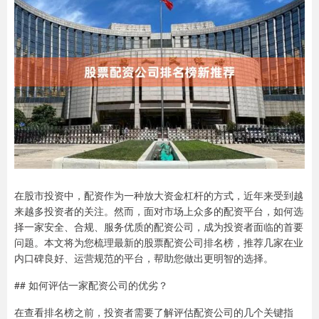
在股市投资中，配资作为一种放大资金杠杆的方式，近年来受到越
来越多投资者的关注。然而，面对市场上众多的配资平台，如何选
择一家安全、合规、服务优质的配资公司，成为投资者面临的首要
问题。本文将为您梳理最新的股票配资公司排名榜，推荐几家在业
内口碑良好、运营规范的平台，帮助您做出更明智的选择。
## 如何评估一家配资公司的优劣？
在查看排名榜之前，投资者需要了解评估配资公司的几个关键指