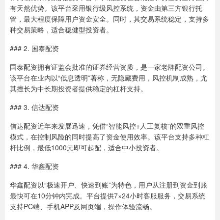
有天然优势。该平台采用银行级风控系统，资金由第三方银行托
管，最大程度保障用户资金安全。同时，其交易系统稳定，支持多
种交易策略，适合稳健型投资者。
### 2. 国泰配资
国泰配资拥有证监会批准的证券经营资质，是一家老牌配资公司。
该平台在业内以“低息透明”著称，无隐藏费用，风控机制成熟，尤
其擅长为中长期投资者提供稳定的杠杆支持。
### 3. 信达配资
信达配资近年来发展迅速，凭借“智能风控+人工复核”的双重风控
模式，在控制风险的同时提高了资金使用效率。该平台支持多种杠
杆比例，最低1000元即可起配，适合中小投资者。
### 4. 华鑫配资
华鑫配资以“极速开户、快速到账”为特色，用户从注册到资金到账
最快可在10分钟内完成。平台提供7×24小时客服服务，交易系统
支持PC端、手机APP及网页端，操作体验流畅。