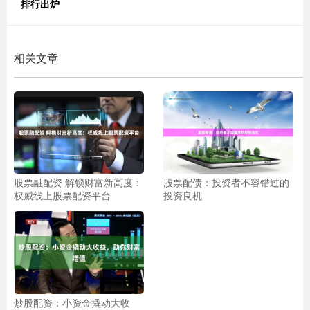
排行出炉
相关文章
股票融配资 解锁财富新高度：
股票配债：投资者不容错过的
权威线上股票配资平台
投资良机
炒股配资：小资金撬动大收