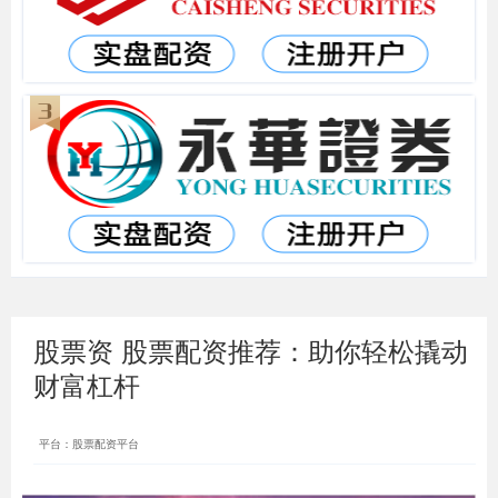
股票资 股票配资推荐：助你轻松撬动
财富杠杆
平台：股票配资平台