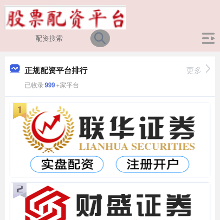
正规配资平台排行
更多
已收录
999
+家平台