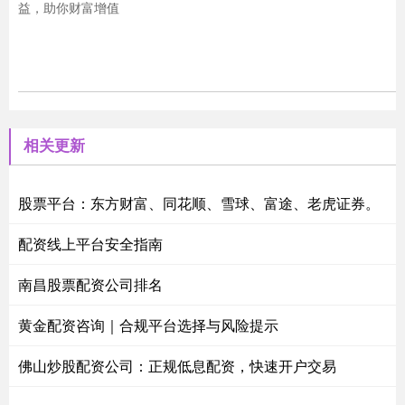
益，助你财富增值
相关更新
股票平台：东方财富、同花顺、雪球、富途、老虎证券。
配资线上平台安全指南
南昌股票配资公司排名
黄金配资咨询｜合规平台选择与风险提示
佛山炒股配资公司：正规低息配资，快速开户交易