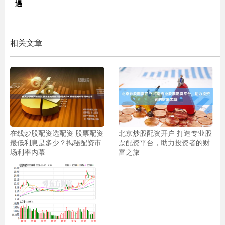
遇
相关文章
在线炒股配资选配资 股票配资
北京炒股配资开户 打造专业股
最低利息是多少？揭秘配资市
票配资平台，助力投资者的财
场利率内幕
富之旅