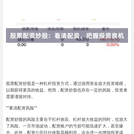
股票配资炒股是一种杠杆投资方式，通过借用资金放大投资规模，
以期获得更高的收益。然而，配资炒股也存在一定的风险，投资者
需要谨慎对待。
**看清配资风险**
配资炒股的风险主要在于杠杆效应。杠杆放大收益的同时，也放大
了风险。一旦市场波动，配资账户的亏损可能迅速扩大，甚至爆
仓。此外，配资公司往往收取高额利息，这会进一步增加投资成