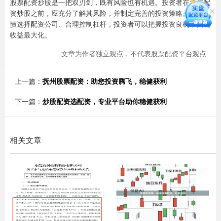
股票配资炒股是一把双刃剑，既有风险也有机遇。投资者在参与配
资炒股之前，应充分了解其风险，并制定完善的投资策略。通过谨
慎选择配资公司、合理控制杠杆，投资者可以把握投资良机，实现
收益最大化。
文章为作者独立观点，不代表股票配资平台观点
上一篇：
抚州股票配资：助您投资腾飞，稳健获利
下一篇：
炒股配资选配资，专业平台助你稳健获利
相关文章