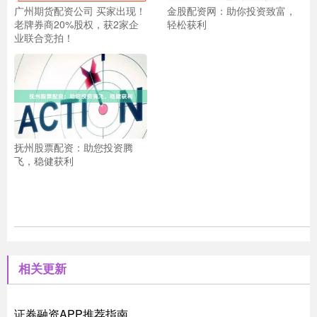
广州期货配资公司 买家出现！
金股配资网：助你投资致富，
老牌券商20%股权，获2家企
轻松获利
业联合竞拍！
抚州股票配资：助您投资腾
飞，稳健获利
相关更新
证券融资APP推荐指南