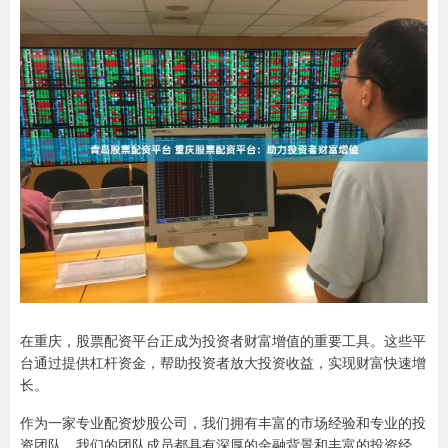
在重庆，股票配资平台正成为投资者财富增值的重要工具。这些平
台通过提供杠杆资金，帮助投资者放大投资收益，实现财富快速增
长。
作为一家专业配资炒股公司，我们拥有丰富的市场经验和专业的投
资团队。我们的团队成员都具有深厚的金融背景和丰富的投资经