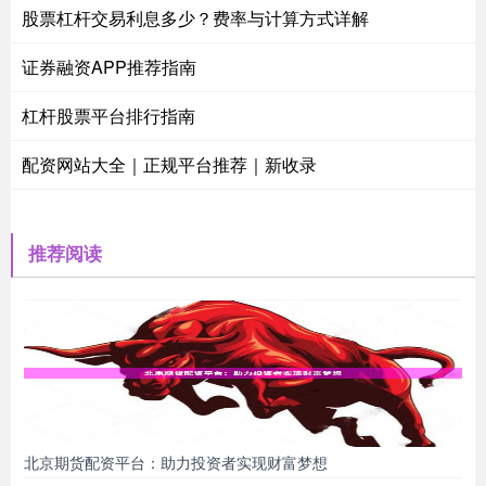
股票杠杆交易利息多少？费率与计算方式详解
证券融资APP推荐指南
杠杆股票平台排行指南
配资网站大全｜正规平台推荐｜新收录
推荐阅读
北京期货配资平台：助力投资者实现财富梦想