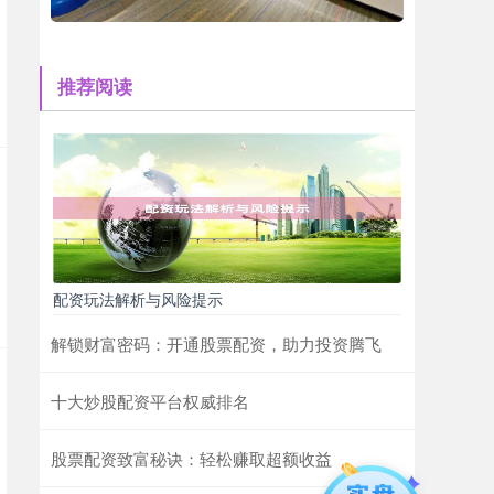
推荐阅读
配资玩法解析与风险提示
解锁财富密码：开通股票配资，助力投资腾飞
十大炒股配资平台权威排名
股票配资致富秘诀：轻松赚取超额收益