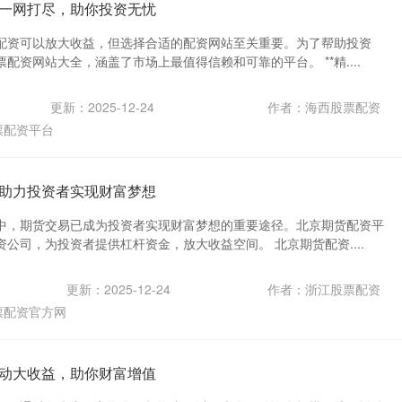
一网打尽，助你投资无忧
配资可以放大收益，但选择合适的配资网站至关重要。为了帮助投资
配资网站大全，涵盖了市场上最值得信赖和可靠的平台。 **精....
更新：2025-12-24
作者：海西股票配资
票配资平台
助力投资者实现财富梦想
中，期货交易已成为投资者实现财富梦想的重要途径。北京期货配资平
公司，为投资者提供杠杆资金，放大收益空间。 北京期货配资....
更新：2025-12-24
作者：浙江股票配资
票配资官方网
动大收益，助你财富增值