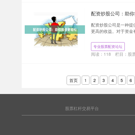
配资炒股公司：助你
配资炒股公司是一种提
更高的收益。对于资金有
专业股票配资论坛
阅读：
118
栏目：
股
首页
1
2
3
4
5
6
股票杠杆交易平台