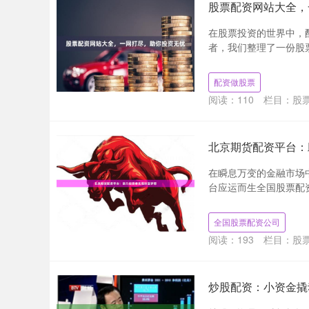
股票配资网站大全，
在股票投资的世界中，
者，我们整理了一份股票
配资做股票
阅读：
110
栏目：
股
北京期货配资平台：
在瞬息万变的金融市场
台应运而生全国股票配资
全国股票配资公司
阅读：
193
栏目：
股
炒股配资：小资金撬