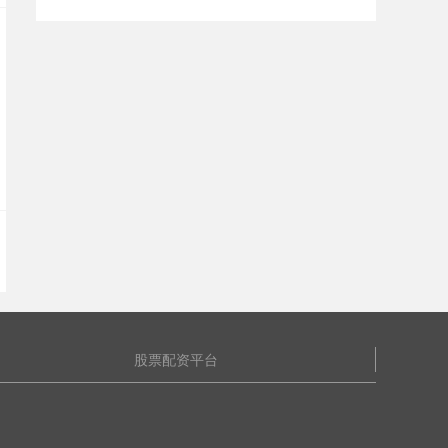
股票配资平台