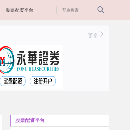
股票配资平台
更多
股票配资平台