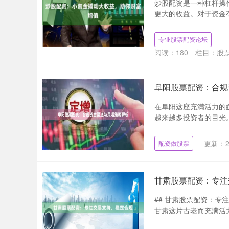
炒股配资是一种杠杆操
更大的收益。对于资金有
专业股票配资论坛
阅读：
180
栏目：
股
阜阳股票配资：合规
在阜阳这座充满活力的
越来越多投资者的目光。
更新：20
配资做股票
甘肃股票配资：专注
## 甘肃股票配资：专
甘肃这片古老而充满活力