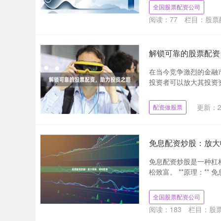
全国股票配资公司
阅读：
77
栏目：
股票
解锁可靠的股票配资
在当今竞争激烈的金融
投资者可以放大其投资资
更新：20
配资做股票
免息配资炒股：放大
免息配资炒股是一种杠
松致富。 **原理：**
全国股票配资公司
阅读：
183
栏目：
股