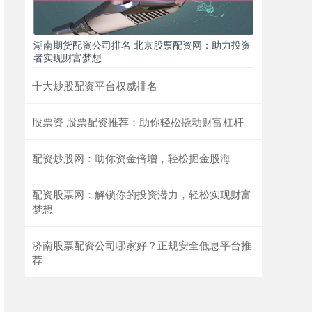
湖南期货配资公司排名 北京股票配资网：助力投资
者实现财富梦想
十大炒股配资平台权威排名
股票资 股票配资推荐：助你轻松撬动财富杠杆
配资炒股网：助你资金倍增，轻松掘金股海
配资股票网：解锁你的投资潜力，轻松实现财富
梦想
济南股票配资公司哪家好？正规安全低息平台推
荐