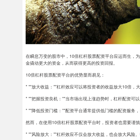
在瞬息万变的股市中，10倍杠杆股票配资平台应运而生，
金撬动更大的资金，从而获得更高的投资回报。
10倍杠杆股票配资平台的优势显而易见：
* **放大收益：**杠杆效应可以将投资者的收益放大10倍
* **把握投资良机：**当市场出现上涨趋势时，杠杆配资
* **降低投资门槛：**配资平台通常提供低门槛的配资服
然而，在使用10倍杠杆股票配资平台时，投资者也需要谨
* **风险放大：**杠杆效应不仅会放大收益，也会放大风