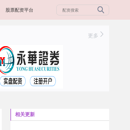
股票配资平台
更多
相关更新