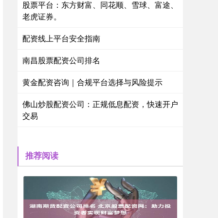
股票平台：东方财富、同花顺、雪球、富途、
老虎证券。
配资线上平台安全指南
南昌股票配资公司排名
黄金配资咨询｜合规平台选择与风险提示
佛山炒股配资公司：正规低息配资，快速开户
交易
推荐阅读