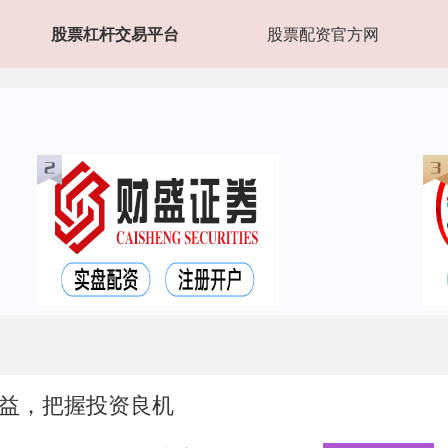
股票杠杆交易平台
股票配资官方网
收益，把握投资良机