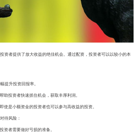
为投资者提供了放大收益的绝佳机会。通过配资，投资者可以以较小的本
，大幅提升投资回报率。
可以帮助投资者快速抓住机会，获取丰厚利润。
务，即使是小额资金的投资者也可以参与高收益的投资。
慎对待风险：
险。投资者需要做好亏损的准备。