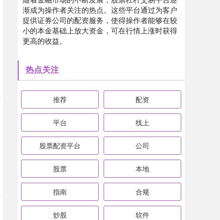
渐成为操作者关注的热点。这些平台通过为客户
提供证券公司的配资服务，使得操作者能够在较
小的本金基础上放大资金，可在行情上涨时获得
更高的收益。
热点关注
推荐
配资
平台
线上
股票配资平台
公司
股票
本地
指南
合规
炒股
软件