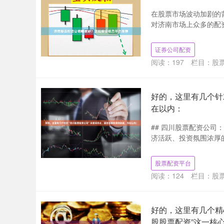
在股票市场波动加剧的
对济南市场上众多的配资
证券公司配资
阅读：
197
栏目：
股
好的，这里有几个针
在以内：
## 四川股票配资公司
济活跃、投资氛围浓厚的
股票配资平台
阅读：
124
栏目：
股
好的，这里有几个精
股股票配资”这一核