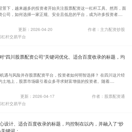
背景下，越来越多的投资者开始关注股票配资这一杠杆工具。然而，面
公司，如何选择一家正规、安全且低息的平台，成为许多投资者....
更新：2026-04-20
作者：主力配资炒股
票杠杆交易平台
对“四川股票配资公司”关键词优化、适合百度收录的标题，均
：机遇与风险并存股票配资平台，投资者如何明智选择？ 在四川这片经
土地上，股票市场吸引着众多寻求财富增值的投资者。随着....
更新：2026-04-17
作者：股票配资通
票杠杆交易平台
心设计、适合百度收录的标题，均控制在以内，并融入了“炒
心关键词：