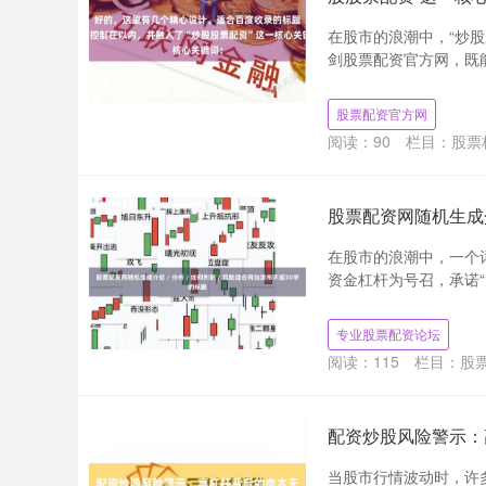
在股市的浪潮中，“炒
剑股票配资官方网，既能
股票配资官方网
阅读：
90
栏目：
股票
股票配资网随机生成介绍
在股市的浪潮中，一个
资金杠杆为号召，承诺“
专业股票配资论坛
阅读：
115
栏目：
股
配资炒股风险警示：
当股市行情波动时，许