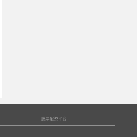
股票配资平台