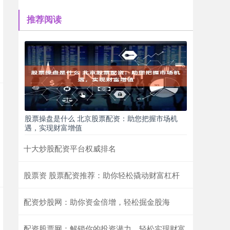
推荐阅读
股票操盘是什么 北京股票配资：助您把握市场机
遇，实现财富增值
十大炒股配资平台权威排名
股票资 股票配资推荐：助你轻松撬动财富杠杆
配资炒股网：助你资金倍增，轻松掘金股海
配资股票网：解锁你的投资潜力，轻松实现财富