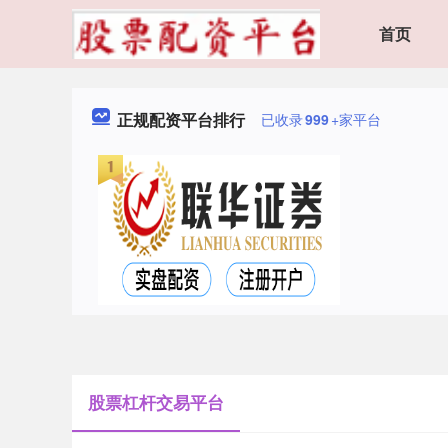
首页
正规配资平台排行
已收录
999
+家平台
股票杠杆交易平台