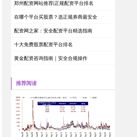
郑州配资网站推荐|正规配资平台排名
在哪个平台买股票？选正规券商最安全
配资网之家：安全配资平台精选指南
十大免费股票配资平台排名
黄金配资咨询指南｜安全合规操作
推荐阅读