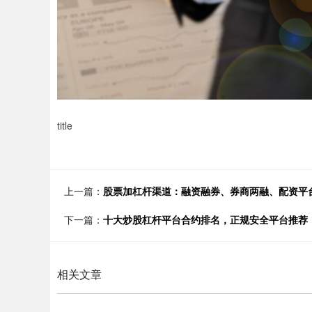
title
上一篇：
股票加杠杆渠道：融资融券、券商两融、配资平
下一篇：
十大炒股杠杆平台合约排名，正规安全平台推荐
相关文章