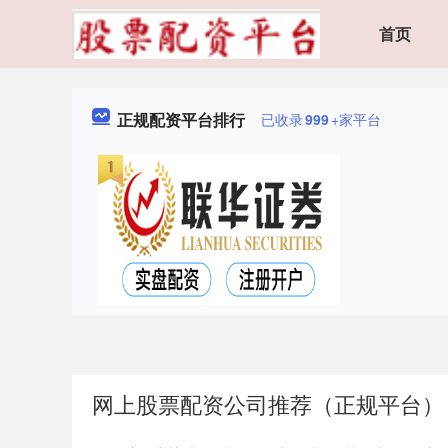
首页
正规配资平台排行
已收录
999
+家平台
网上股票配资公司推荐（正规平台）