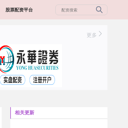
股票配资平台
更多
相关更新