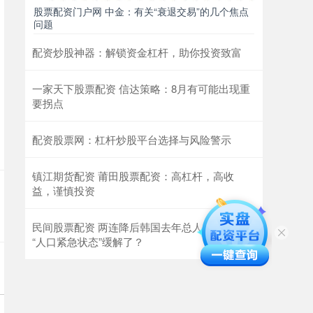
股票配资门户网 中金：有关“衰退交易”的几个焦点
问题
配资炒股神器：解锁资金杠杆，助你投资致富
一家天下股票配资 信达策略：8月有可能出现重
要拐点
配资股票网：杠杆炒股平台选择与风险警示
镇江期货配资 莆田股票配资：高杠杆，高收
益，谨慎投资
民间股票配资 两连降后韩国去年总人口增8万，
“人口紧急状态”缓解了？