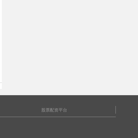
股票配资平台