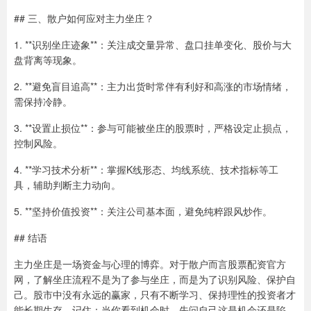
## 三、散户如何应对主力坐庄？
1. **识别坐庄迹象**：关注成交量异常、盘口挂单变化、股价与大
盘背离等现象。
2. **避免盲目追高**：主力出货时常伴有利好和高涨的市场情绪，
需保持冷静。
3. **设置止损位**：参与可能被坐庄的股票时，严格设定止损点，
控制风险。
4. **学习技术分析**：掌握K线形态、均线系统、技术指标等工
具，辅助判断主力动向。
5. **坚持价值投资**：关注公司基本面，避免纯粹跟风炒作。
## 结语
主力坐庄是一场资金与心理的博弈。对于散户而言股票配资官方
网，了解坐庄流程不是为了参与坐庄，而是为了识别风险、保护自
己。股市中没有永远的赢家，只有不断学习、保持理性的投资者才
能长期生存。记住：当你看到机会时，先问自己这是机会还是陷