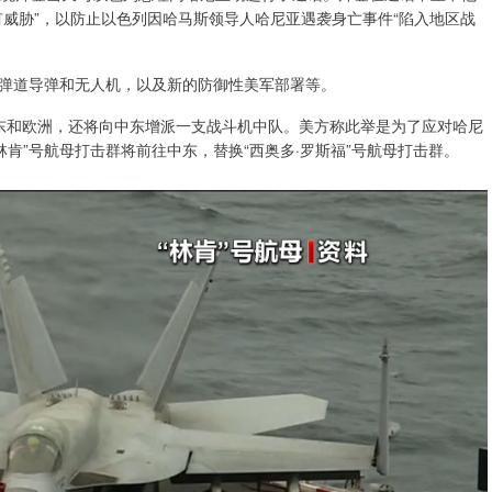
威胁”，以防止以色列因哈马斯领导人哈尼亚遇袭身亡事件“陷入地区战
弹道导弹和无人机，以及新的防御性美军部署等。
东和欧洲，还将向中东增派一支战斗机中队。美方称此举是为了应对哈尼
肯”号航母打击群将前往中东，替换“西奥多·罗斯福”号航母打击群。