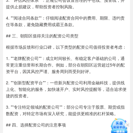
3. **评估风控体系**：正规公司会设置合理的平仓线、预警线，并
提供止损建议，帮助投资者控制风险。
4. **阅读合同条款**：仔细阅读配资合同中的费用、期限、违约责
任等条款，避免隐藏费用或霸王条款。
## 三、朝阳区值得关注的配资公司类型
根据市场反馈和行业口碑，以下类型的配资公司值得投资者考虑：
1. **老牌配资公司**：成立时间较长、有稳定客户基础的公司，通
常更注重信誉和长期合作。例如，部分在朝阳区运营超过5年的配
资平台，因其风控严谨、服务周到而受到好评。
2. **创新型配资平台**：一些新兴配资公司利用金融科技，提供线
上化、智能化的服务，如快速开户、实时风控提醒等，适合追求便
捷的投资者。
3. **专注特定领域的配资公司**：部分公司专注于股票、期货或指
数配资，对特定市场有深入研究，能提供更精准的杠杆策略。
## 四、选择配资公司的注意事项