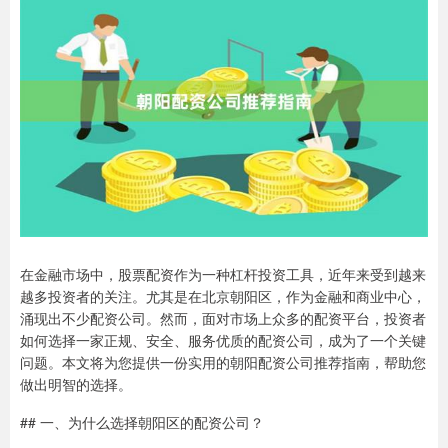
在金融市场中，股票配资作为一种杠杆投资工具，近年来受到越来
越多投资者的关注。尤其是在北京朝阳区，作为金融和商业中心，
涌现出不少配资公司。然而，面对市场上众多的配资平台，投资者
如何选择一家正规、安全、服务优质的配资公司，成为了一个关键
问题。本文将为您提供一份实用的朝阳配资公司推荐指南，帮助您
做出明智的选择。
## 一、为什么选择朝阳区的配资公司？