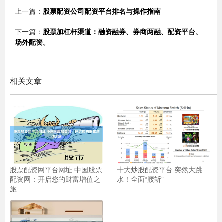
上一篇：
股票配资公司配资平台排名与操作指南
下一篇：
股票加杠杆渠道：融资融券、券商两融、配资平台、
场外配资。
相关文章
股票配资网平台网址 中国股票
十大炒股配资平台 突然大跳
配资网：开启您的财富增值之
水！全面“腰斩”
旅