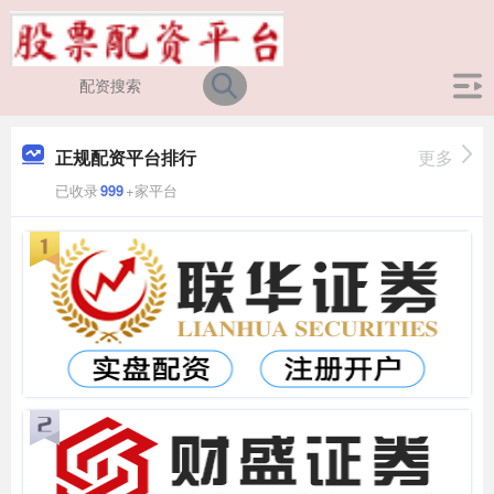
正规配资平台排行
更多
已收录
999
+家平台