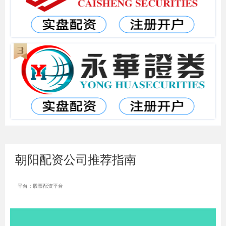
朝阳配资公司推荐指南
平台：股票配资平台