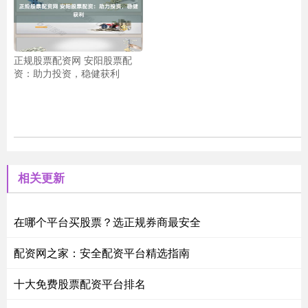
正规股票配资网 安阳股票配
资：助力投资，稳健获利
相关更新
在哪个平台买股票？选正规券商最安全
配资网之家：安全配资平台精选指南
十大免费股票配资平台排名