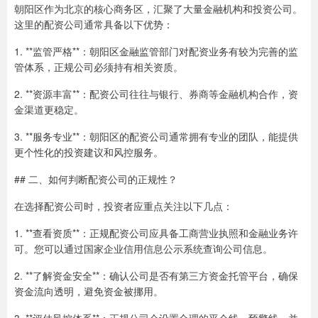
朝阳区作为北京的核心商务区，汇聚了大量金融机构和投资公司。
这里的配资公司通常具备以下优势：
1. **监管严格**：朝阳区金融监管部门对配资业务有较为完善的监
管体系，正规公司必须持有相关资质。
2. **资源丰富**：配资公司往往与银行、券商等金融机构合作，资
金渠道更稳定。
3. **服务专业**：朝阳区的配资公司通常拥有专业的团队，能提供
更个性化的投资建议和风控服务。
## 二、如何判断配资公司的正规性？
在选择配资公司时，投资者应重点关注以下几点：
1. **查看资质**：正规配资公司应具备工商营业执照和金融业务许
可。您可以通过国家企业信用信息公示系统查询公司信息。
2. **了解资金安全**：确认公司是否有第三方资金托管平台，确保
资金流向透明，避免资金被挪用。