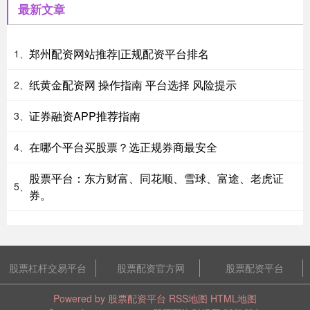
最新文章
郑州配资网站推荐|正规配资平台排名
1、
纸黄金配资网 操作指南 平台选择 风险提示
2、
证券融资APP推荐指南
3、
在哪个平台买股票？选正规券商最安全
4、
股票平台：东方财富、同花顺、雪球、富途、老虎证
5、
券。
股票杠杆交易平台
股票配资官方网
股票配资平台
Powered by
股票配资平台
RSS地图
HTML地图