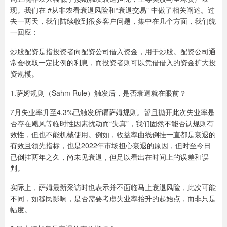
现。我们在 #从非农看衰退风险和“衰退交易” 中做了相关阐述。过
去一两天，我们陆续收到很多客户问题，集中在几个方面，我们统
一回应：
炒股配资是指投资者向配资公司借入资金，用于炒股。配资公司通
常会收取一定比例的利息，而投资者则可以凭借借入的资金扩大投
资规模。
1️.萨姆规则（Sahm Rule）触发后，是否衰退就在眼前？
7月失业率升至4.3%已触发所谓萨姆规则。暂且抛开此次失业率是
否存在飓风等临时性因素扰动而“失真”，我们固然不能否认规则有
效性，但也不能机械使用。例如，收益率曲线倒挂一直都是衰退的
有效且领先指标，也是2022年市场担心衰退的原因，但时至今日
已倒挂两年之久，尚未见衰退，但足以看出在时间上的误差和误
判。
实际上，萨姆最新采访时也表示并不面临马上衰退风险，此次可能
不同，如移民影响，是否需要考虑失业率抬升的起始点，而非只是
幅度。