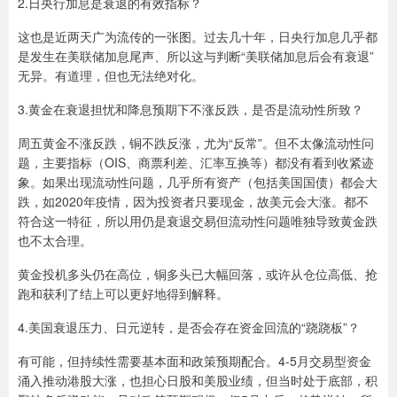
2️.日央行加息是衰退的有效指标？
这也是近两天广为流传的一张图。过去几十年，日央行加息几乎都
是发生在美联储加息尾声、所以这与判断“美联储加息后会有衰退”
无异。有道理，但也无法绝对化。
3️.黄金在衰退担忧和降息预期下不涨反跌，是否是流动性所致？
周五黄金不涨反跌，铜不跌反涨，尤为“反常”。但不太像流动性问
题，主要指标（OIS、商票利差、汇率互换等）都没有看到收紧迹
象。如果出现流动性问题，几乎所有资产（包括美国国债）都会大
跌，如2020年疫情，因为投资者只要现金，故美元会大涨。都不
符合这一特征，所以用仍是衰退交易但流动性问题唯独导致黄金跌
也不太合理。
黄金投机多头仍在高位，铜多头已大幅回落，或许从仓位高低、抢
跑和获利了结上可以更好地得到解释。
4️.美国衰退压力、日元逆转，是否会存在资金回流的“跷跷板”？
有可能，但持续性需要基本面和政策预期配合。4-5月交易型资金
涌入推动港股大涨，也担心日股和美股业绩，但当时处于底部，积