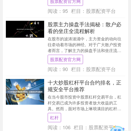
股票配资官方网
者自有资金....
阅读：
95
栏目：
股票配资平台
股票主力操盘手法揭秘：散户必
看的坐庄全流程解析
在股市的波涛汹涌中，主力资金的动向往
往牵动着市场的神经。对于广大散户投资
者而言，了解主力的操盘手法和坐庄流
程，不仅是提升投资技能的关键，更是避
股票配资官方网
免成为“韭菜”的重....
阅读：
90
栏目：
股票配资平台
十大炒股杠杆平台合约排名，正
规安全平台推荐
在当今股市投资中股票杠杆交易平台，杠
杆交易已成为许多投资者放大收益的工
具。然而，面对市场上琳琅满目的杠杆平
台，如何选择**正规安全**的平台成为投资
杠杆
者首要考虑的....
阅读：
106
栏目：
股票配资平台