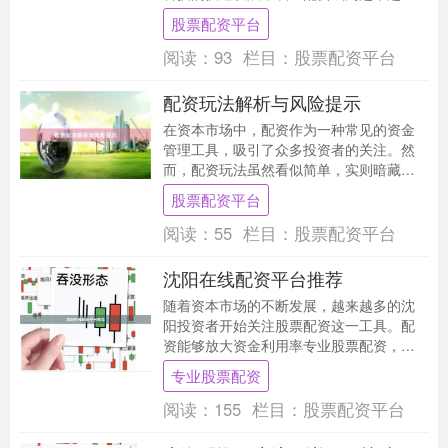
投资者扩大资金利用率的重要工具。然
股票配资平台
而，面对....
阅读：
93
栏目：
股票配资平台
配资玩法解析与风险提示
在资本市场中，配资作为一种常见的资金
管理工具，吸引了众多投资者的关注。然
而，配资玩法虽然看似简单，实则暗藏风
险。本文将深入解析配资的主要玩法，并
股票配资平台
重点提示其中的风....
阅读：
55
栏目：
股票配资平台
沈阳在线配资平台推荐
随着资本市场的不断发展，越来越多的沈
阳投资者开始关注股票配资这一工具。配
资能够放大资金利用率专业股票配资，但
同时也伴随着较高的风险。对于沈阳本地
专业股票配资
的投资者来说，选....
阅读：
155
栏目：
股票配资平台