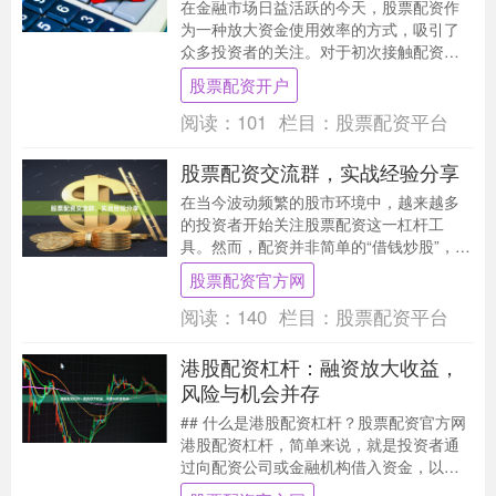
在金融市场日益活跃的今天，股票配资作
为一种放大资金使用效率的方式，吸引了
众多投资者的关注。对于初次接触配资的
朋友来说，如何安全、快速地完成在线开
股票配资开户
户，是开启投资之....
阅读：
101
栏目：
股票配资平台
股票配资交流群，实战经验分享
在当今波动频繁的股市环境中，越来越多
的投资者开始关注股票配资这一杠杆工
具。然而，配资并非简单的“借钱炒股”，它
需要专业的知识、严格的风险控制和丰富
股票配资官方网
的实战经验。本....
阅读：
140
栏目：
股票配资平台
港股配资杠杆：融资放大收益，
风险与机会并存
## 什么是港股配资杠杆？股票配资官方网
港股配资杠杆，简单来说，就是投资者通
过向配资公司或金融机构借入资金，以放
大自身投资本金的操作方式。例如，投资