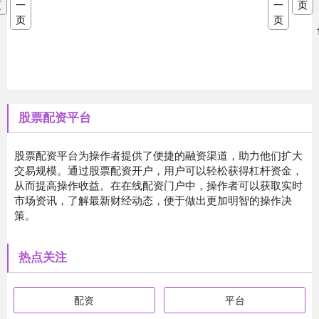
页
一
一
页
页
页
股票配资平台
股票配资平台为操作者提供了便捷的融资渠道，助力他们扩大
交易规模。通过股票配资开户，用户可以轻松获得杠杆资金，
从而提高操作收益。在在线配资门户中，操作者可以获取实时
市场资讯，了解最新财经动态，便于做出更加明智的操作决
策。
热点关注
配资
平台