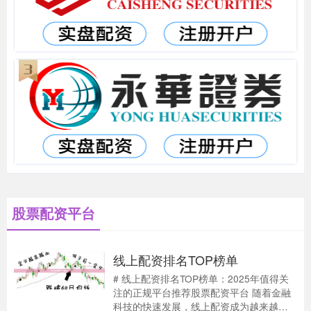
股票配资平台
线上配资排名TOP榜单
# 线上配资排名TOP榜单：2025年值得关
注的正规平台推荐股票配资平台 随着金融
科技的快速发展，线上配资成为越来越多