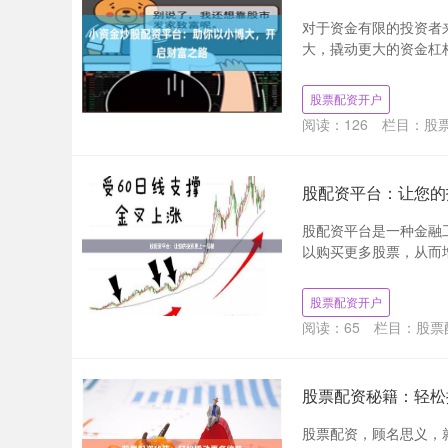
对于资金有限的投资者
大，撬动更大的资金杠杆
股票配资开户
阅读：
126
栏目：
股
股配资平台：让您的
股配资平台是一种金融
以购买更多股票，从而增加其
股票配资开户
阅读：
65
栏目：
股票
股票配资秘籍：轻松
股票配资，顾名思义，