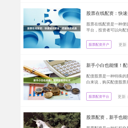
股票在线配资：快速
股票在线配资是一种便
平台，投资者可以向配资
更新：
股票配资开户
新手小白也能懂！配
配债股票是一种特殊的
白来说，购买配债股票并不
更新：2
股票配资平台
股票配资，新手也能
股票配资是一种杠杆交