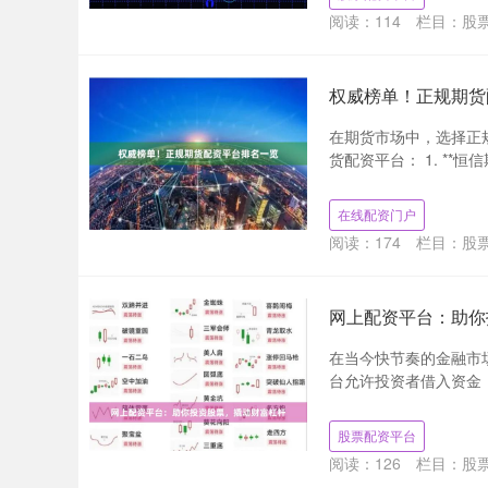
阅读：
114
栏目：
股
权威榜单！正规期货
在期货市场中，选择正
货配资平台： 1. **
在线配资门户
阅读：
174
栏目：
股
网上配资平台：助你
在当今快节奏的金融市
台允许投资者借入资金，以
股票配资平台
阅读：
126
栏目：
股