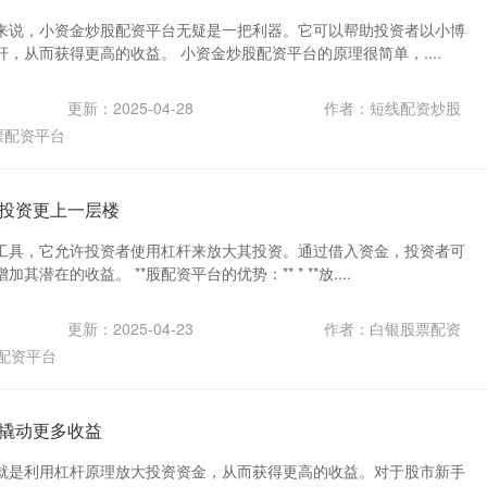
来说，小资金炒股配资平台无疑是一把利器。它可以帮助投资者以小博
，从而获得更高的收益。 小资金炒股配资平台的原理很简单，....
更新：2025-04-28
作者：短线配资炒股
票配资平台
投资更上一层楼
工具，它允许投资者使用杠杆来放大其投资。通过借入资金，投资者可
潜在的收益。 **股配资平台的优势：** * **放....
更新：2025-04-23
作者：白银股票配资
配资平台
撬动更多收益
就是利用杠杆原理放大投资资金，从而获得更高的收益。对于股市新手