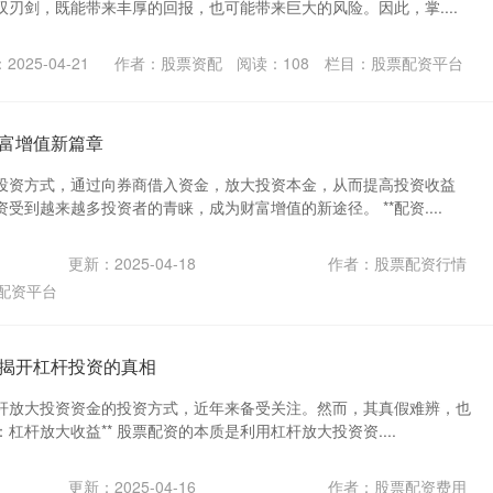
刃剑，既能带来丰厚的回报，也可能带来巨大的风险。因此，掌....
2025-04-21
作者：股票资配
阅读：
108
栏目：
股票配资平台
富增值新篇章
投资方式，通过向券商借入资金，放大投资本金，从而提高投资收益
受到越来越多投资者的青睐，成为财富增值的新途径。 **配资....
更新：2025-04-18
作者：股票配资行情
配资平台
揭开杠杆投资的真相
杆放大投资资金的投资方式，近年来备受关注。然而，其真假难辨，也
：杠杆放大收益** 股票配资的本质是利用杠杆放大投资资....
更新：2025-04-16
作者：股票配资费用